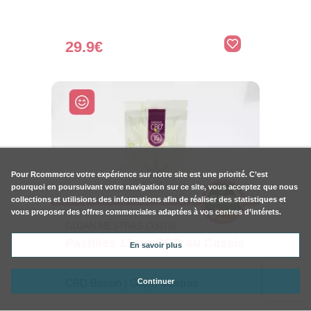
29.9€
Pour
Rcommerce
votre expérience sur notre site est une priorité. C’est
pourquoi en poursuivant votre navigation sur ce site, vous acceptez que nous
collections et utilisions des informations afin de réaliser des statistiques et
vous proposer des offres commerciales adaptées à vos centres d’intérets.
GUJAN MESTRAS (33470)
Pastilles 15mg CBD au Cassis
En savoir plus
CBD Bassin | Gujan-Mestras
Continuer