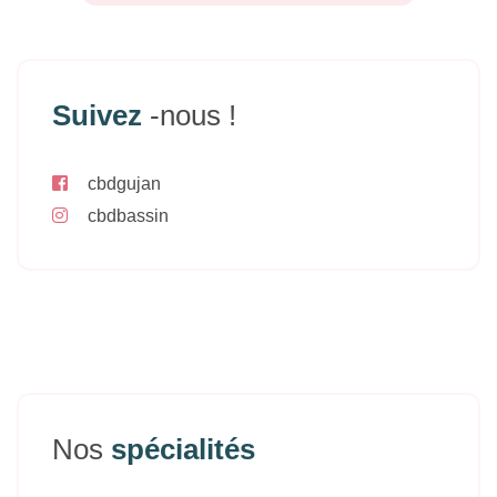
Suivez
-nous !
cbdgujan
cbdbassin
Nos
spécialités