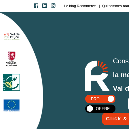
Le blog Rcommerce
Qui sommes-nou
Cons
la m
Val 
PRO
OFFRE
Click &