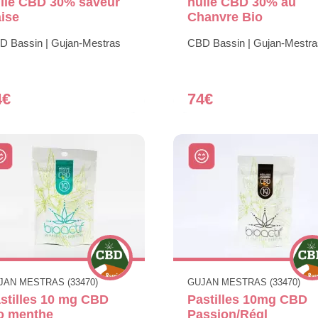
ile CBD 30% saveur
huile CBD 30% au
aise
Chanvre Bio
D Bassin | Gujan-Mestras
CBD Bassin | Gujan-Mestra
4€
74€
JAN MESTRAS (33470)
GUJAN MESTRAS (33470)
stilles 10 mg CBD
Pastilles 10mg CBD
o menthe
Passion/Régl