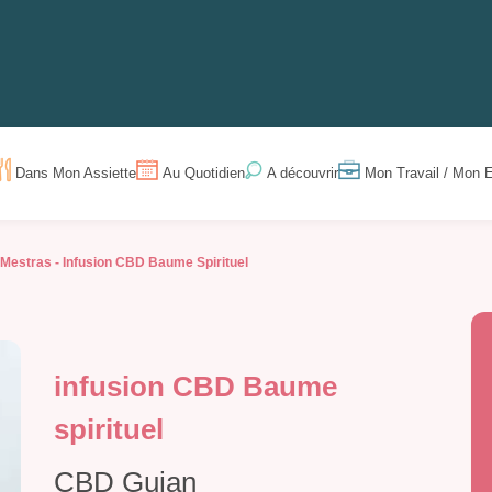
Dans Mon Assiette
Au Quotidien
Mon Travail / Mon E
A découvrir
-Mestras -
Infusion CBD Baume Spirituel
infusion CBD Baume
spirituel
CBD Gujan