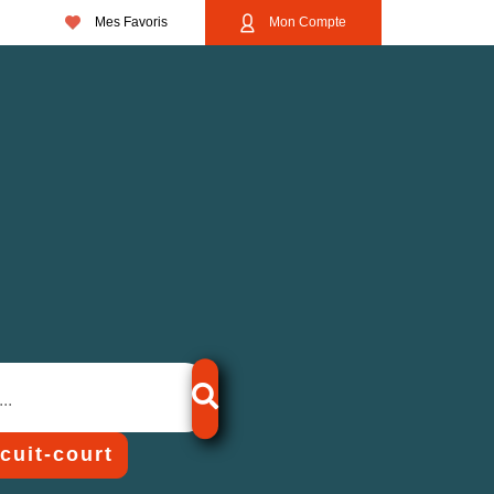
Mes Favoris
Mon Compte
rcuit-court