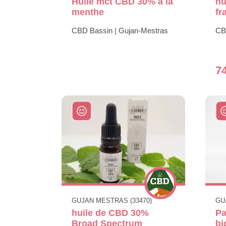
Huile mct CBD 30% à la
hu
menthe
fr
CBD Bassin | Gujan-Mestras
CB
7
GUJAN MESTRAS (33470)
GU
huile de CBD 30%
Pa
Broad Spectrum
bi