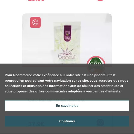
Pour
Rcommerce
votre expérience sur notre site est une priorité. C’est
GUJAN MESTRAS (33470)
pourquoi en poursuivant votre navigation sur ce site, vous acceptez que nous
Pastilles 15mg CBD au Cassis
collections et utilisions des informations afin de réaliser des statistiques et
vous proposer des offres commerciales adaptées à vos centres d’intérets.
CBD Bassin | Gujan-Mestras
En savoir plus
Continuer
37.9€