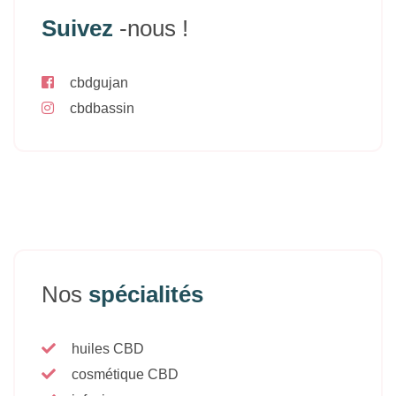
Suivez
-nous !
cbdgujan
cbdbassin
Nos
spécialités
huiles CBD
cosmétique CBD