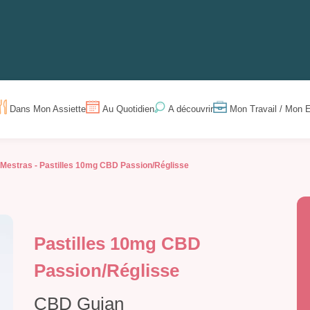
Dans Mon Assiette
Au Quotidien
Mon Travail / Mon E
A découvrir
-Mestras -
Pastilles 10mg CBD Passion/Réglisse
Pastilles 10mg CBD
Passion/Réglisse
CBD Gujan