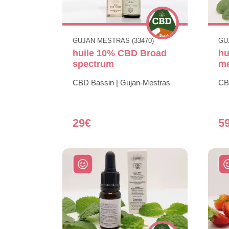
GUJAN MESTRAS (33470)
GU
huile 10% CBD Broad
hu
spectrum
m
CBD Bassin | Gujan-Mestras
CB
29€
5