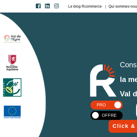
Le blog Rcommerce
Qui sommes-nou
Cons
la m
Val 
PRO
OFFRE
Click &