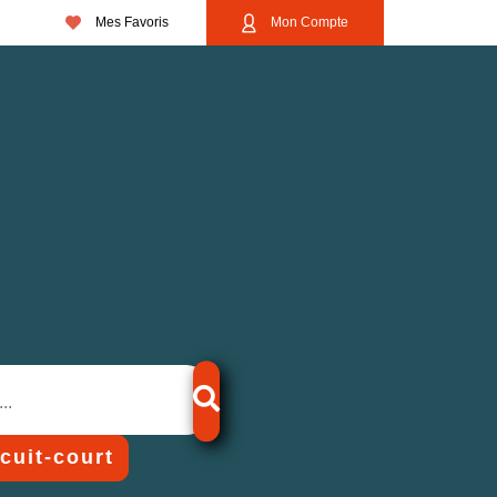
Mes Favoris
Mon Compte
rcuit-court