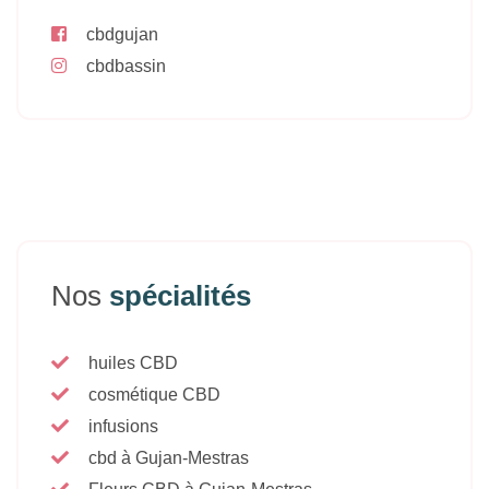
cbdgujan
cbdbassin
Nos
spécialités
huiles CBD
cosmétique CBD
infusions
cbd à Gujan-Mestras