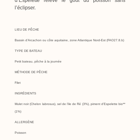
d’Espelette relève le goût du poisson sans
l’éclipser.
LIEU DE PÊCHE
Bassin d’Arcachon ou côte aquitaine, zone Atlantique Nord-Est (FAO27.8.b)
TYPE DE BATEAU
Petit bateau, pêche à la journée
MÉTHODE DE PÊCHE
Filet
INGRÉDIENTS
Mulet noir (Chelon labrosus), sel de l’ile de Ré (3%), piment d’Espelette bio**
(1%)
ALLERGÈNE
Poisson