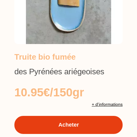
Truite bio fumée
des Pyrénées ariégeoises
10.95€/150gr
+ d'informations
Acheter