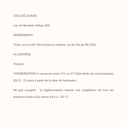
LIEU D’ÉLEVAGE
Lac de Montbel, Ariège (09)
INGRÉDIENTS
Truite arc-en-ciel* (Oncorhyncus mykiss), sel de l’île de Ré (3%)
ALLERGÈNE
Poisson
CONSERVATION
A conserver entre 0°C et 4°C Date limite de consommation
(DLC) : 21 jours à partir de la date de fabrication
Ne pas congeler : la réglementation impose une surgélation de tous les
poissons fumés d’au moins 48 h à –20° C.