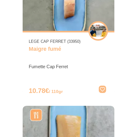
LEGE CAP FERRET (33950)
Maigre fumé
Fumette Cap Ferret
10.78€
/ 110gr