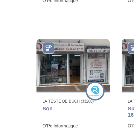
O'Pc Informatique
O'P
LA TESTE DE BUCH (33260)
LA
Son
Su
1
O'Pc Informatique
O'P