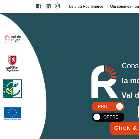
Le blog Rcommerce
Qui sommes-nou
Cons
la m
Val 
PRO
OFFRE
Click &