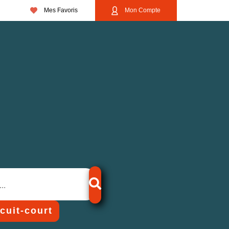
Mes Favoris
Mon Compte
rcuit-court