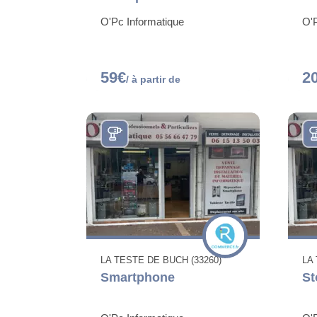
O'Pc Informatique
O'P
59€
2
/ à partir de
LA TESTE DE BUCH (33260)
LA
Smartphone
St