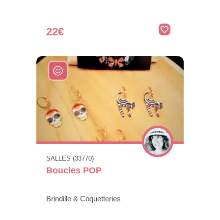
22€
SALLES (33770)
Boucles POP
Brindille & Coquetteries