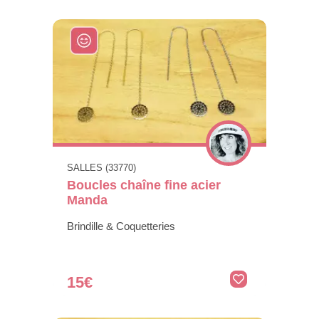
SALLES (33770)
Boucles chaîne fine acier
Manda
Brindille & Coquetteries
15€