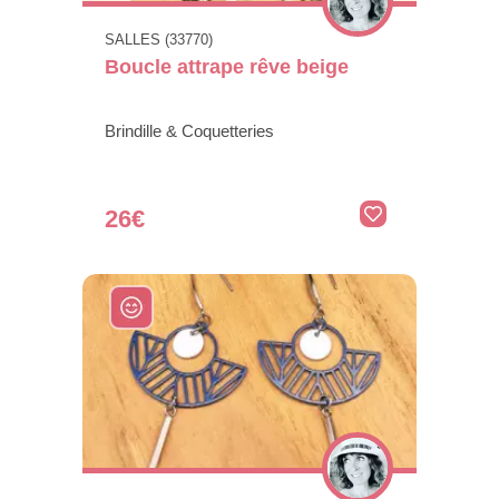
SALLES (33770)
Boucle attrape rêve beige
Brindille & Coquetteries
26€