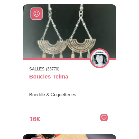
SALLES (33770)
Boucles Telma
Brindille & Coquetteries
16€