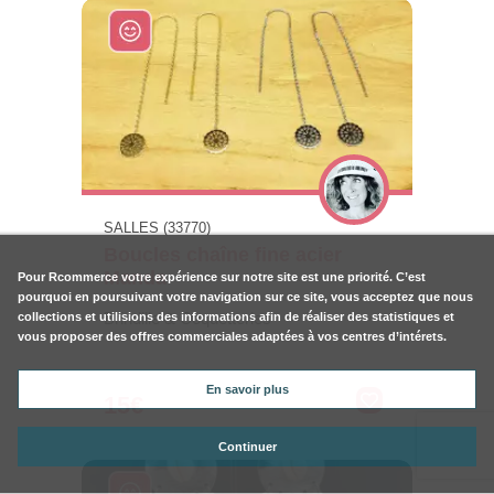
SALLES (33770)
Boucles chaîne fine acier
Manda
Pour
Rcommerce
votre expérience sur notre site est une priorité. C’est
pourquoi en poursuivant votre navigation sur ce site, vous acceptez que nous
Brindille & Coquetteries
collections et utilisions des informations afin de réaliser des statistiques et
vous proposer des offres commerciales adaptées à vos centres d’intérets.
En savoir plus
15€
Continuer