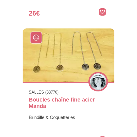
26€
SALLES (33770)
Boucles chaîne fine acier
Manda
Brindille & Coquetteries