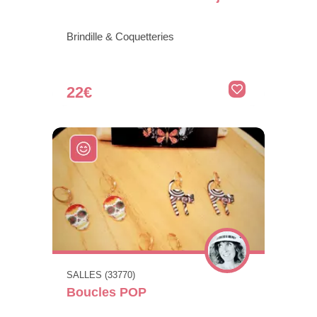
Brindille & Coquetteries
22€
SALLES (33770)
Boucles POP