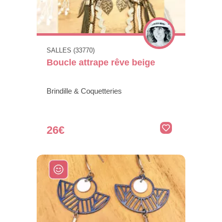
SALLES (33770)
Boucle attrape rêve beige
Brindille & Coquetteries
26€