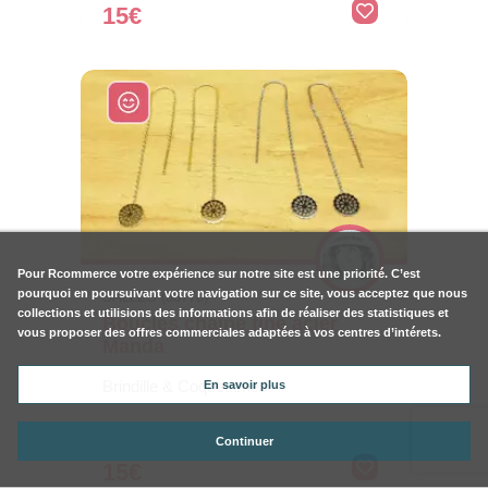
15€
Pour
Rcommerce
votre expérience sur notre site est une priorité. C’est
pourquoi en poursuivant votre navigation sur ce site, vous acceptez que nous
SALLES (33770)
collections et utilisions des informations afin de réaliser des statistiques et
Boucles chaîne fine acier
vous proposer des offres commerciales adaptées à vos centres d’intérets.
Manda
Brindille & Coquetteries
En savoir plus
Continuer
15€