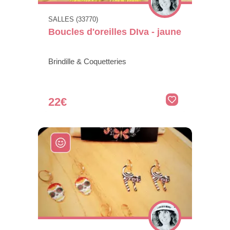
SALLES (33770)
Boucles d'oreilles DIva - jaune
Brindille & Coquetteries
22€