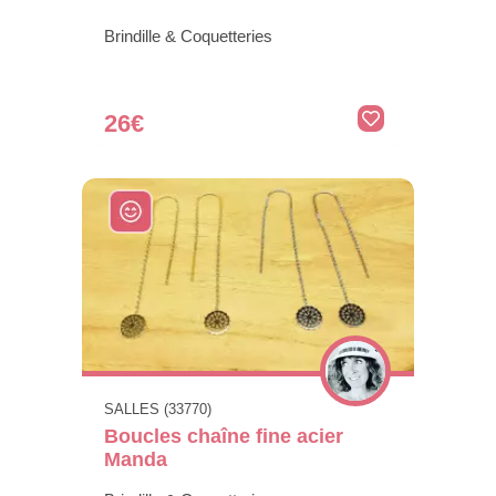
Brindille & Coquetteries
26€
SALLES (33770)
Boucles chaîne fine acier
Manda