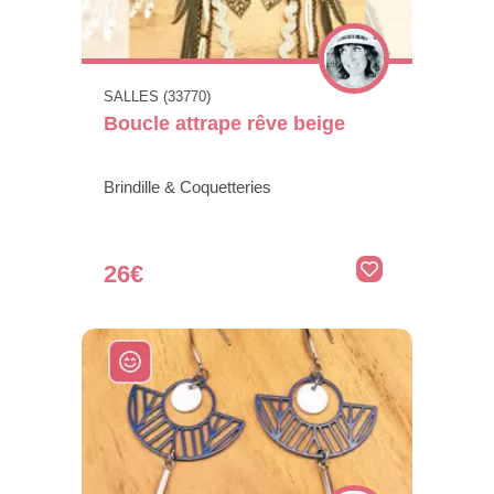
SALLES (33770)
Boucle attrape rêve beige
Brindille & Coquetteries
26€