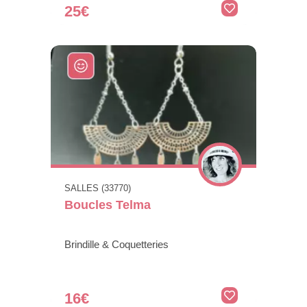
25€
SALLES (33770)
Boucles Telma
Brindille & Coquetteries
16€