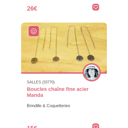
26€
SALLES (33770)
Boucles chaîne fine acier
Manda
Brindille & Coquetteries