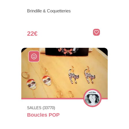
Brindille & Coquetteries
22€
SALLES (33770)
Boucles POP