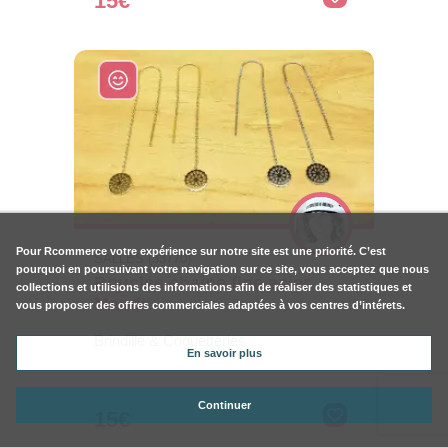
15€
Pour
Rcommerce
votre expérience sur notre site est une priorité. C’est
SALLES (33770)
pourquoi en poursuivant votre navigation sur ce site, vous acceptez que nous
Boucles chaîne fine acier
collections et utilisions des informations afin de réaliser des statistiques et
Manda
vous proposer des offres commerciales adaptées à vos centres d’intérets.
Brindille & Coquetteries
En savoir plus
Continuer
15€