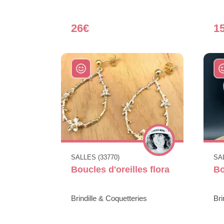
26€
1
SALLES (33770)
SAL
Boucles d'oreilles flora
Bo
Brindille & Coquetteries
Bri