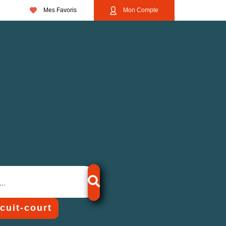
Mes Favoris
Mon Compte
rcuit-court