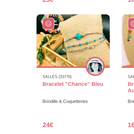
SALLES (33770)
SAL
Bracelet "Chance" Bleu
Br
A
Brindille & Coquetteries
Bri
24€
1