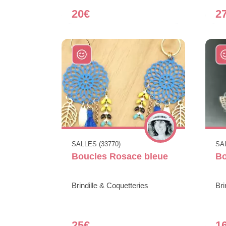
20€
2
SALLES (33770)
SAL
Boucles Rosace bleue
Bo
Brindille & Coquetteries
Bri
25€
1