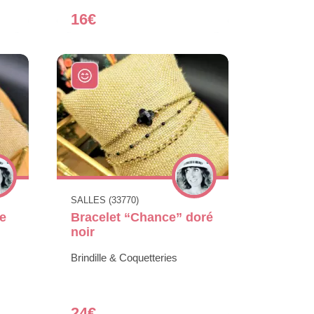
16€
SALLES (33770)
le
Bracelet “Chance” doré
noir
Brindille & Coquetteries
24€