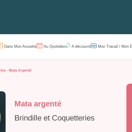
Dans Mon Assiette
Au Quotidien
Mon Travail / Mon E
A découvrir
ries -
Mata Argenté
Mata argenté
Brindille et Coquetteries