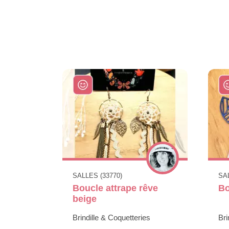
SALLES (33770)
SAL
Boucle attrape rêve
Bo
beige
Brindille & Coquetteries
Bri