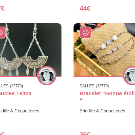
7€
44€
LES (33770)
SALLES (33770)
ucles Telma
Bracelet “Bonne étoi
“
ndille & Coquetteries
Brindille & Coquetteries
6€
26€