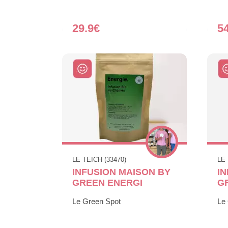
29.9€
5
LE TEICH (33470)
LE 
INFUSION MAISON BY
I
GREEN ENERGI
G
Le Green Spot
Le