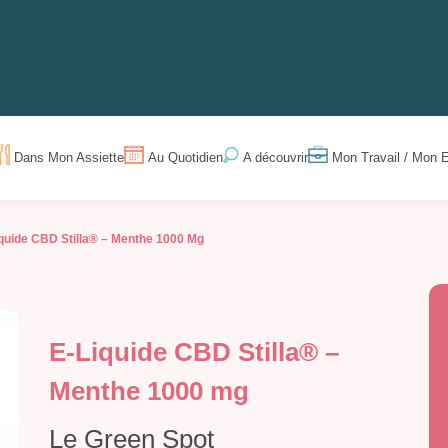
Dans Mon Assiette
Au Quotidien
Mon Travail / Mon E
A découvrir
quide CBD Stilla® – Menthe 1000 Mg
E-Liquide CBD Stilla® –
Menthe 1000 mg
Le Green Spot