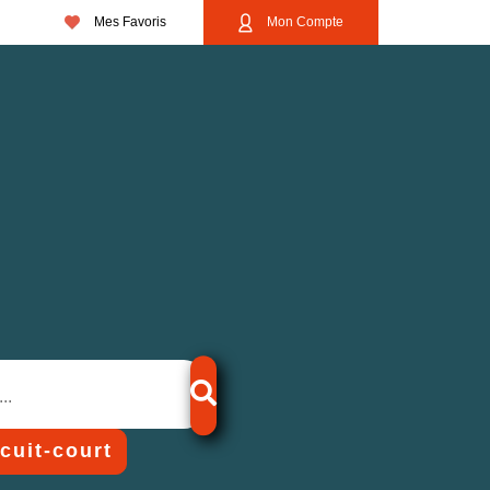
Mes Favoris
Mon Compte
rcuit-court