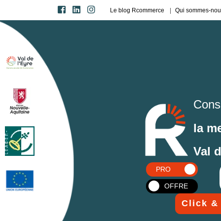
Le blog Rcommerce
Qui sommes-nou
Cons
la m
Val 
PRO
OFFRE
Click &