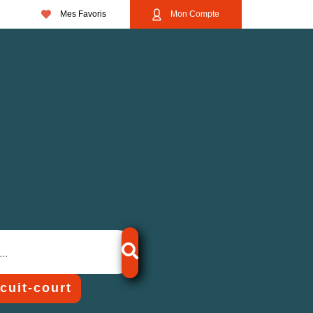
Mes Favoris
Mon Compte
rcuit-court