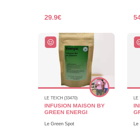
29.9€
5
LE TEICH (33470)
LE 
INFUSION MAISON BY
I
GREEN ENERGI
G
Le Green Spot
Le