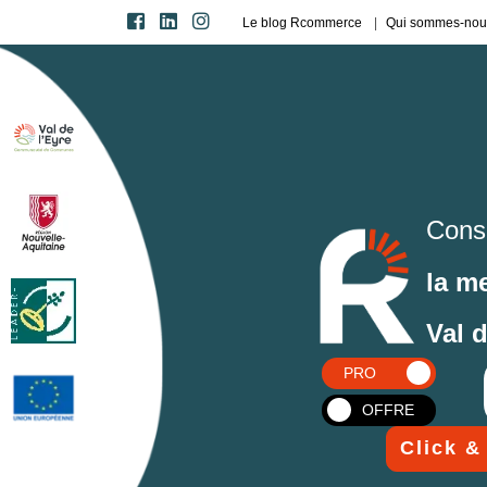
Le blog Rcommerce
Qui sommes-nou
Cons
la m
Val 
PRO
OFFRE
Click &