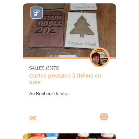
SALLES (33770)
Cartes postales à thème en
bois
Au Bonheur du Vrac
9€