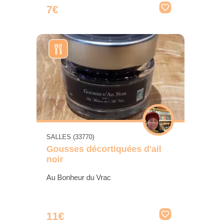
7€
SALLES (33770)
Gousses décortiquées d'ail
noir
Au Bonheur du Vrac
11€