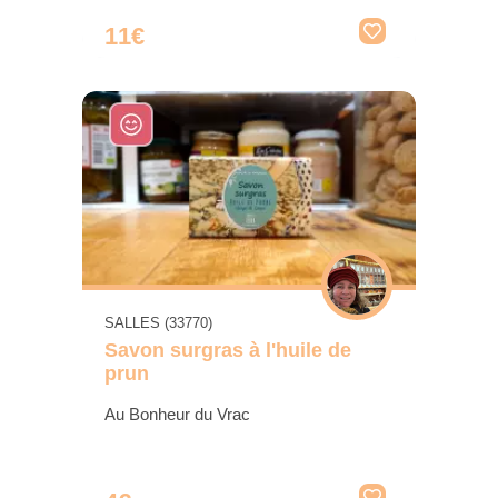
11€
SALLES (33770)
Savon surgras à l'huile de
prun
Au Bonheur du Vrac