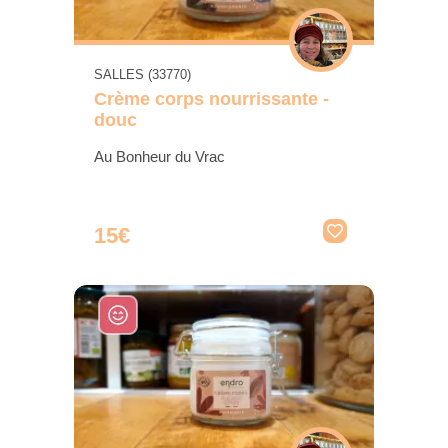
SALLES (33770)
Crème corps nourrissante -
douc
Au Bonheur du Vrac
15€