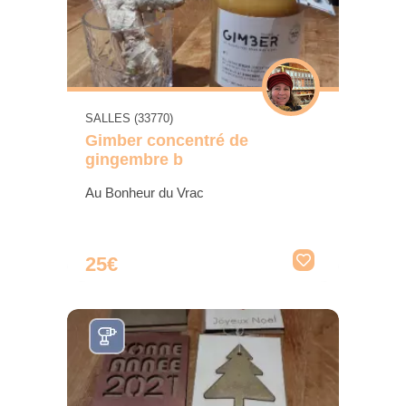
SALLES (33770)
Gimber concentré de
gingembre b
Au Bonheur du Vrac
25€