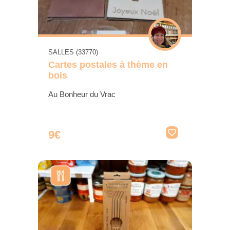
SALLES (33770)
Cartes postales à thème en
bois
Au Bonheur du Vrac
9€