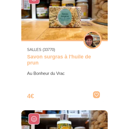
SALLES (33770)
Savon surgras à l'huile de
prun
Au Bonheur du Vrac
4€