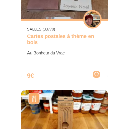
SALLES (33770)
Cartes postales à thème en
bois
Au Bonheur du Vrac
9€