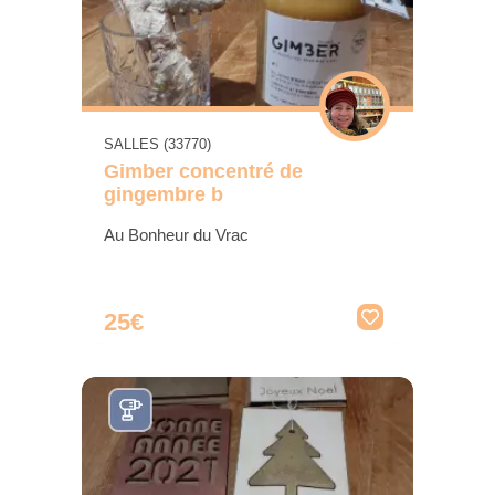
SALLES (33770)
Gimber concentré de
gingembre b
Au Bonheur du Vrac
25€