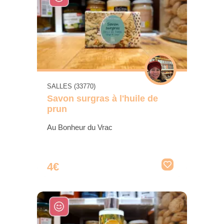
SALLES (33770)
Savon surgras à l'huile de
prun
Au Bonheur du Vrac
4€