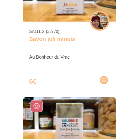
SALLES (33770)
Savon joli minois
Au Bonheur du Vrac
6€