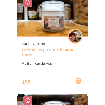
SALLES (33770)
Crème corps nourrissante -
douc
Au Bonheur du Vrac
15€