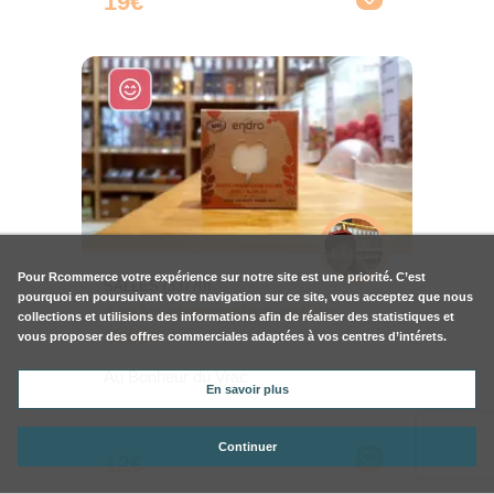
19€
Pour
Rcommerce
votre expérience sur notre site est une priorité. C’est
SALLES (33770)
pourquoi en poursuivant votre navigation sur ce site, vous acceptez que nous
Après shampoing solide -
collections et utilisions des informations afin de réaliser des statistiques et
Grève
vous proposer des offres commerciales adaptées à vos centres d’intérets.
Au Bonheur du Vrac
En savoir plus
Continuer
12€