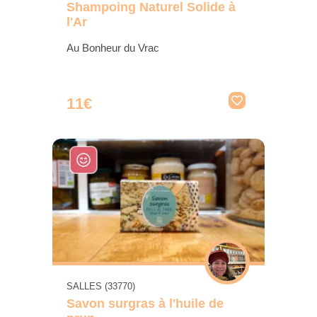
Shampoing Naturel Solide à
l'Ar
Au Bonheur du Vrac
11€
SALLES (33770)
Savon surgras à l'huile de