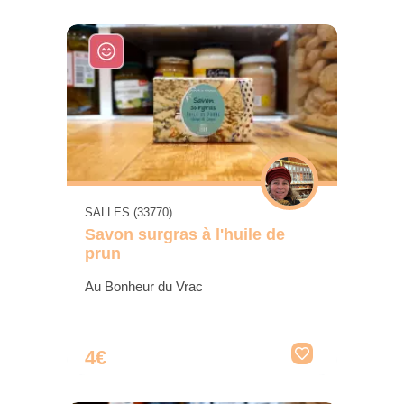
SALLES (33770)
Savon surgras à l'huile de
prun
Au Bonheur du Vrac
4€