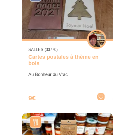
SALLES (33770)
Cartes postales à thème en
bois
Au Bonheur du Vrac
9€