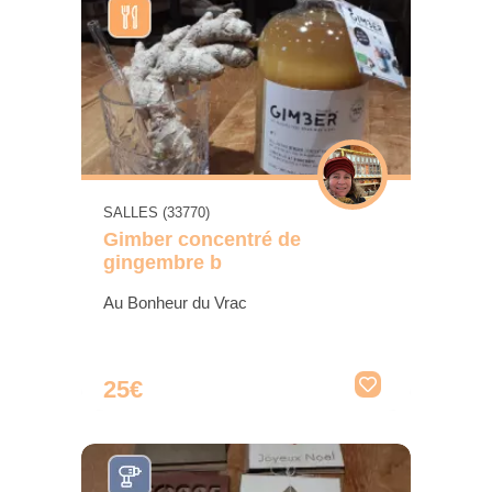
SALLES (33770)
Gimber concentré de
gingembre b
Au Bonheur du Vrac
25€