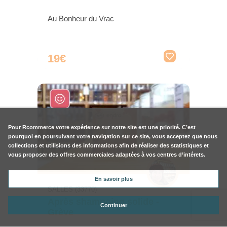
Au Bonheur du Vrac
19€
Pour
Rcommerce
votre expérience sur notre site est une priorité. C’est
pourquoi en poursuivant votre navigation sur ce site, vous acceptez que nous
collections et utilisions des informations afin de réaliser des statistiques et
vous proposer des offres commerciales adaptées à vos centres d’intérets.
En savoir plus
SALLES (33770)
Après shampoing solide -
Continuer
Grève