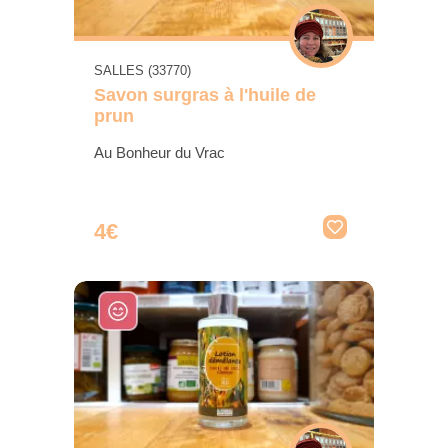
SALLES (33770)
Savon surgras à l'huile de
prun
Au Bonheur du Vrac
4€