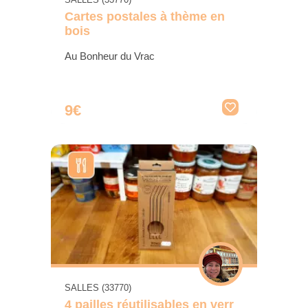
Cartes postales à thème en
bois
Au Bonheur du Vrac
9€
SALLES (33770)
4 pailles réutilisables en verr