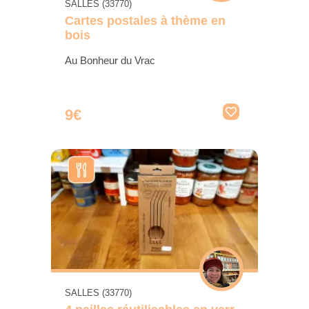
SALLES (33770)
Cartes postales à thème en
bois
Au Bonheur du Vrac
9€
SALLES (33770)