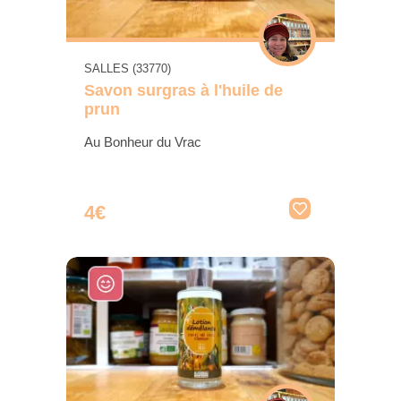
SALLES (33770)
Savon surgras à l'huile de
prun
Au Bonheur du Vrac
4€