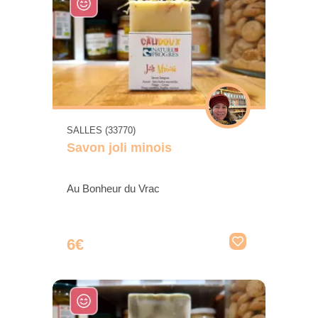
SALLES (33770)
Savon joli minois
Au Bonheur du Vrac
6€