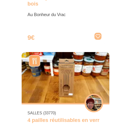
bois
Au Bonheur du Vrac
9€
SALLES (33770)
4 pailles réutilisables en verr