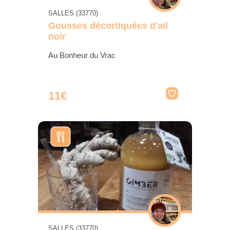
SALLES (33770)
Gousses décortiquées d'ail
noir
Au Bonheur du Vrac
11€
SALLES (33770)