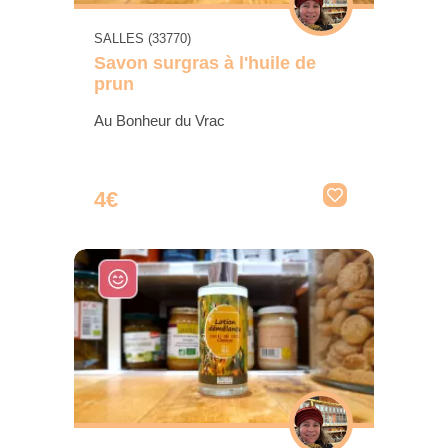
SALLES (33770)
Savon surgras à l'huile de
prun
Au Bonheur du Vrac
4€