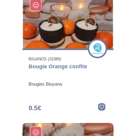
BIGANOS (33380)
Bougie Orange confite
Bougies Bioyana
9.5€