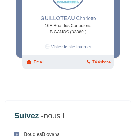
GUILLOTEAU
Charlotte
16F Rue des Canadiens
BIGANOS (33380 )
Visiter le site internet
Email
Téléphone
Suivez
-nous !
BougiesBioyana