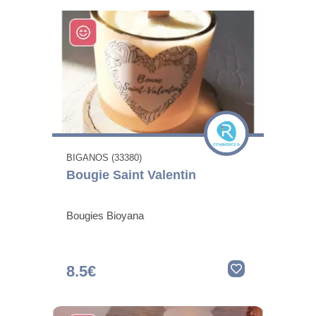
BIGANOS (33380)
Bougie Saint Valentin
Bougies Bioyana
8.5€