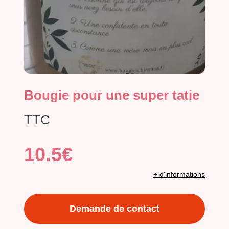
Bougie pour une super tatie
TTC
10.5€
+ d'informations
Demande de contact