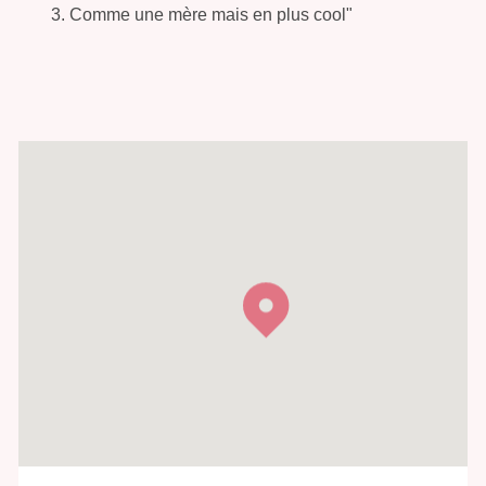
3. Comme une mère mais en plus cool"