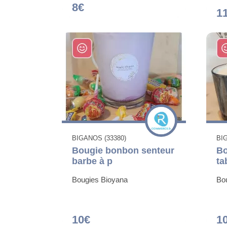
8€
1
BIGANOS (33380)
BI
Bougie bonbon senteur
Bo
barbe à p
ta
Bougies Bioyana
Bo
10€
1