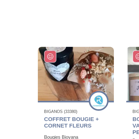
BIGANOS (33380)
BI
COFFRET BOUGIE +
B
CORNET FLEURS
V
P
Bougies Bioyana