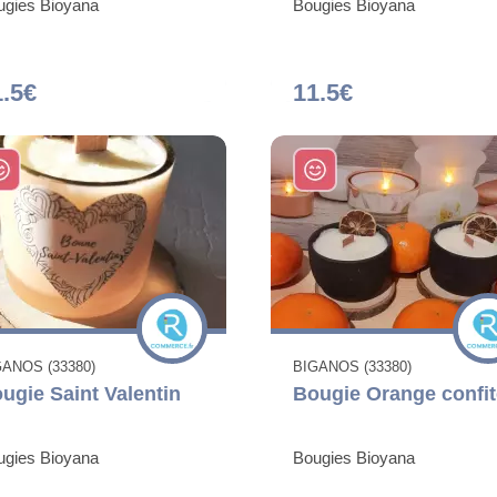
ugies Bioyana
Bougies Bioyana
1.5€
11.5€
GANOS (33380)
BIGANOS (33380)
ugie Saint Valentin
Bougie Orange confit
ugies Bioyana
Bougies Bioyana