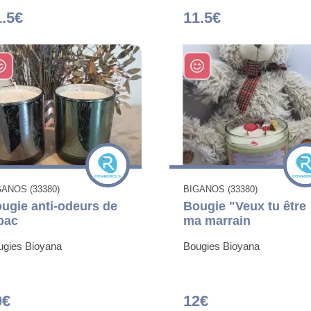
1.5€
11.5€
GANOS (33380)
BIGANOS (33380)
ugie anti-odeurs de
Bougie "Veux tu être
bac
ma marrain
ugies Bioyana
Bougies Bioyana
0€
12€