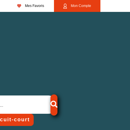
Mes Favoris
Mon Compte
rcuit-court