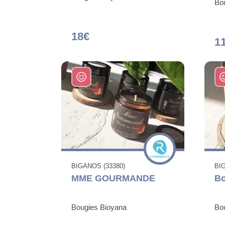
Bo
18€
1
BIGANOS (33380)
BI
MME GOURMANDE
Bo
Bougies Bioyana
Bo