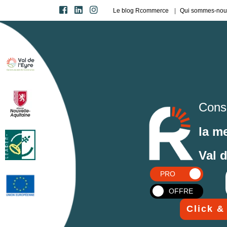
Le blog Rcommerce
Qui sommes-nou
Cons
la m
Val 
PRO
OFFRE
Click &