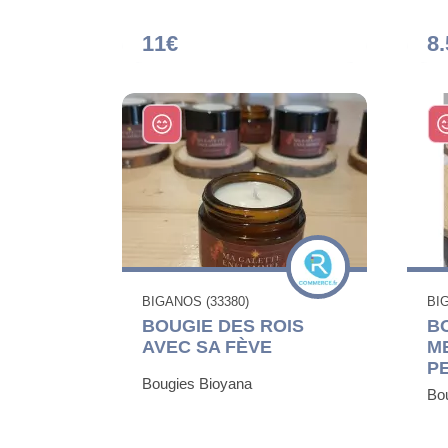
11€
8.
BIGANOS (33380)
BI
BOUGIE DES ROIS
B
AVEC SA FÈVE
M
P
Bougies Bioyana
Bo