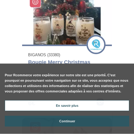
BIGANOS (33380)
Bougie Merry Christmas
Pour
Rcommerce
votre expérience sur notre site est une priorité. C’est
Bougies Bioyana
pourquoi en poursuivant votre navigation sur ce site, vous acceptez que nous
collections et utilisions des informations afin de réaliser des statistiques et
vous proposer des offres commerciales adaptées à vos centres d’intérets.
6€
En savoir plus
Continuer