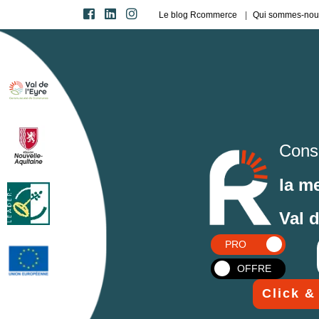
Le blog Rcommerce
Qui sommes-nou
Cons
la m
Val 
PRO
OFFRE
Click &