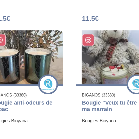
1.5€
11.5€
GANOS (33380)
BIGANOS (33380)
ugie anti-odeurs de
Bougie "Veux tu être
bac
ma marrain
ugies Bioyana
Bougies Bioyana