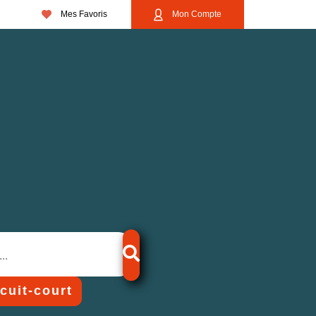
Mes Favoris
Mon Compte
rcuit-court