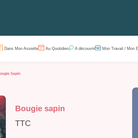
Dans Mon Assiette
Au Quotidien
Mon Travail / Mon E
A découvrir
ougie Sapin
Bougie sapin
TTC