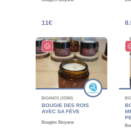
11€
8.
BIGANOS (33380)
BI
BOUGIE DES ROIS
B
AVEC SA FÈVE
M
P
Bougies Bioyana
Bo