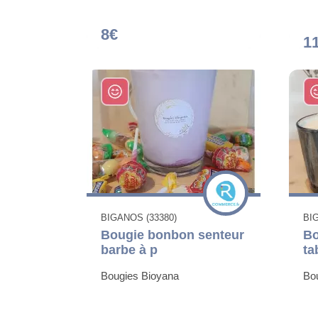
8€
1
BIGANOS (33380)
BI
Bougie bonbon senteur
Bo
barbe à p
ta
Bougies Bioyana
Bo