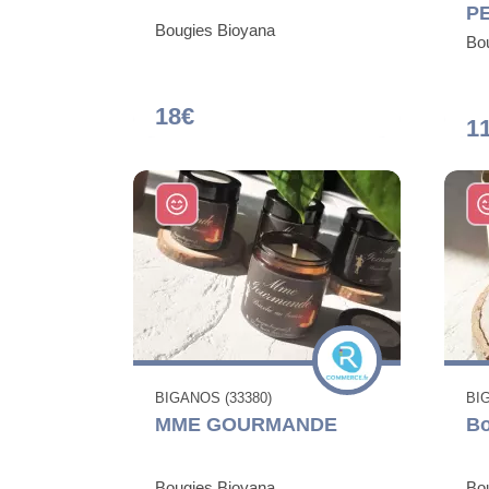
P
Bougies Bioyana
Bo
18€
1
BIGANOS (33380)
BI
MME GOURMANDE
Bo
Bougies Bioyana
Bo