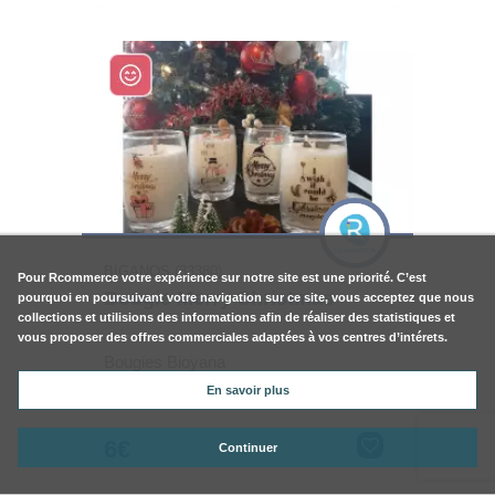
BIGANOS (33380)
Pour
Rcommerce
votre expérience sur notre site est une priorité. C’est
Bougie Merry Christmas
pourquoi en poursuivant votre navigation sur ce site, vous acceptez que nous
collections et utilisions des informations afin de réaliser des statistiques et
vous proposer des offres commerciales adaptées à vos centres d’intérets.
Bougies Bioyana
En savoir plus
6€
Continuer