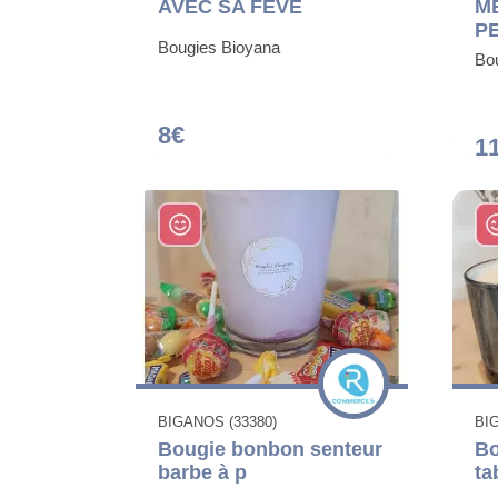
AVEC SA FÈVE
M
P
Bougies Bioyana
Bo
8€
1
BIGANOS (33380)
BI
Bougie bonbon senteur
Bo
barbe à p
ta