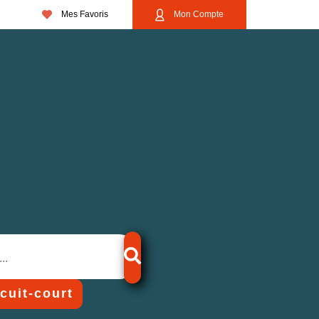
Mes Favoris
Mon Compte
rcuit-court