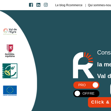
Le blog Rcommerce
Qui sommes-nou
Cons
la m
Val 
PRO
OFFRE
Click &