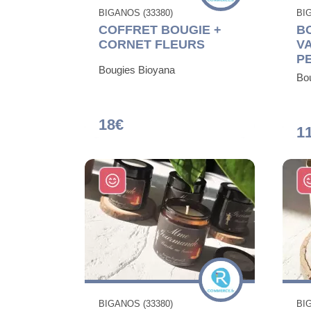
BIGANOS (33380)
BI
COFFRET BOUGIE +
B
CORNET FLEURS
V
P
Bougies Bioyana
Bo
18€
1
BIGANOS (33380)
BI