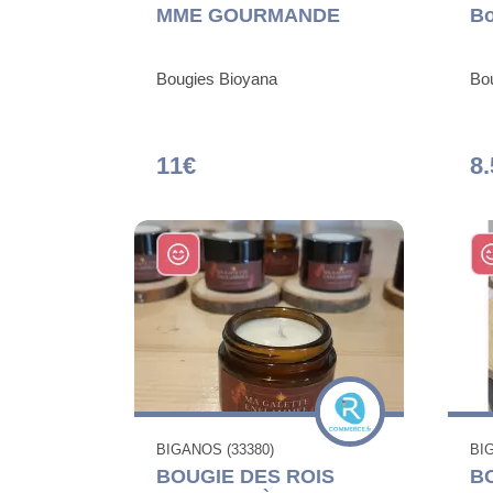
MME GOURMANDE
Bo
Bougies Bioyana
Bo
11€
8.
BIGANOS (33380)
BI
BOUGIE DES ROIS
B