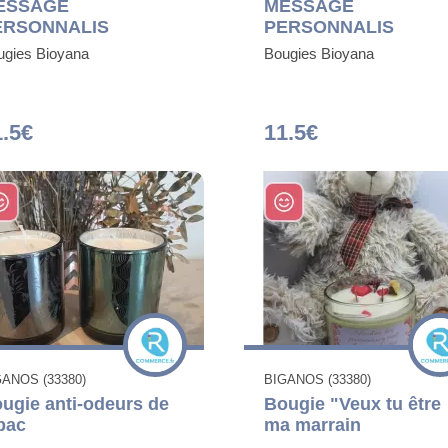
ESSAGE
MESSAGE
ERSONNALIS
PERSONNALIS
ugies Bioyana
Bougies Bioyana
1.5€
11.5€
GANOS (33380)
BIGANOS (33380)
ugie anti-odeurs de
Bougie "Veux tu être
bac
ma marrain