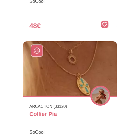
SoCool
48€
ARCACHON (33120)
Collier Pia
SoCool