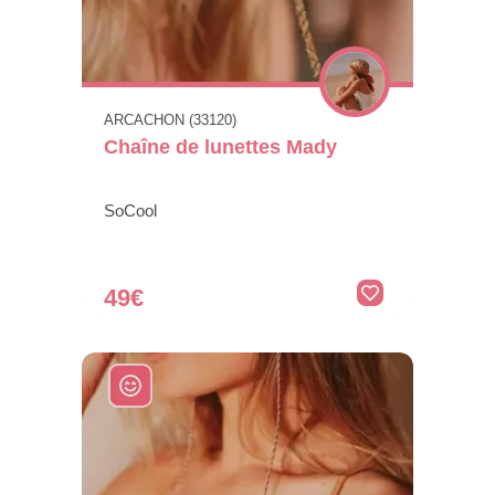
ARCACHON (33120)
Chaîne de lunettes Mady
SoCool
49€