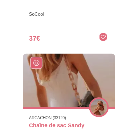
SoCool
37€
ARCACHON (33120)
Chaîne de sac Sandy