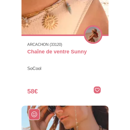
ARCACHON (33120)
Chaîne de ventre Sunny
SoCool
58€