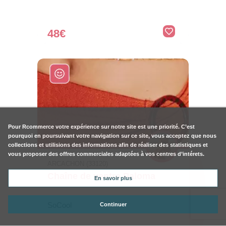
48€
Pour
Rcommerce
votre expérience sur notre site est une priorité. C’est
pourquoi en poursuivant votre navigation sur ce site, vous acceptez que nous
collections et utilisions des informations afin de réaliser des statistiques et
vous proposer des offres commerciales adaptées à vos centres d’intérets.
ARCACHON (33120)
Chaîne de ventre Paloma
En savoir plus
SoCool
Continuer