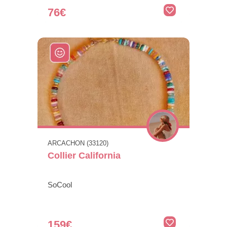
76€
ARCACHON (33120)
Collier California
SoCool
159€