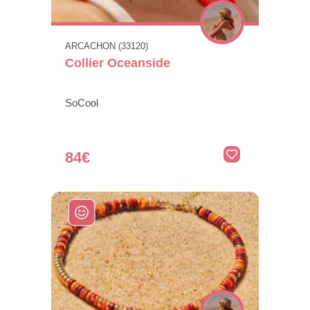
ARCACHON (33120)
Collier Oceanside
SoCool
84€