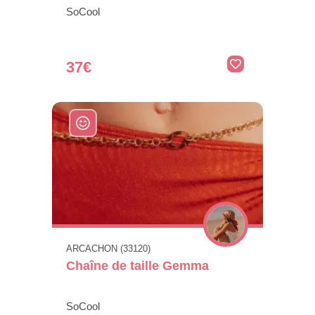
SoCool
37€
ARCACHON (33120)
Chaîne de taille Gemma
SoCool