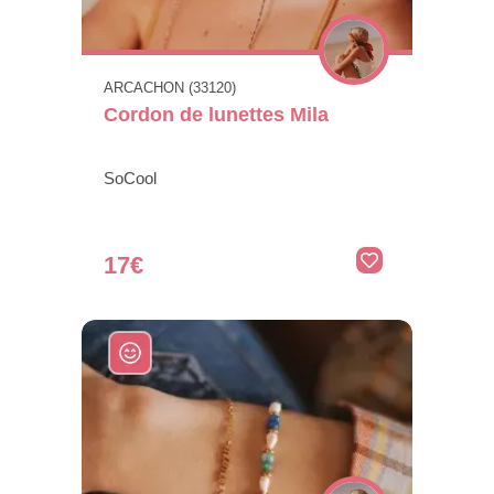
ARCACHON (33120)
Cordon de lunettes Mila
SoCool
17€