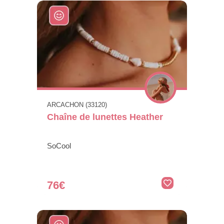
ARCACHON (33120)
Chaîne de lunettes Heather
SoCool
76€