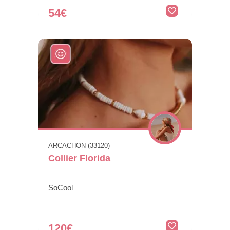
54€
ARCACHON (33120)
Collier Florida
SoCool
120€