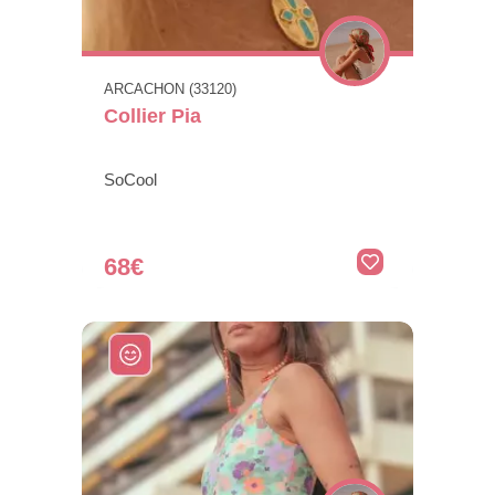
ARCACHON (33120)
Collier Pia
SoCool
68€