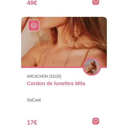
49€
ARCACHON (33120)
Cordon de lunettes Mila
SoCool
17€