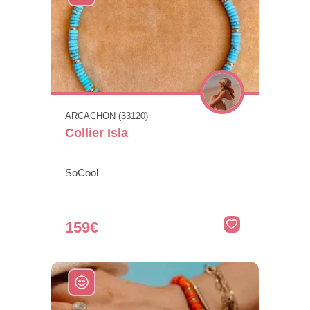
ARCACHON (33120)
Collier Isla
SoCool
159€