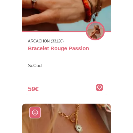
ARCACHON (33120)
Bracelet Rouge Passion
SoCool
59€