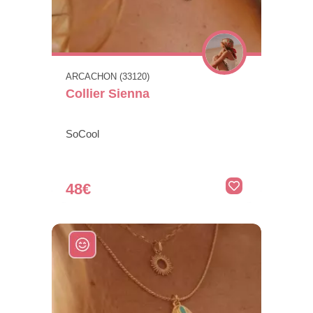
ARCACHON (33120)
Collier Sienna
SoCool
48€