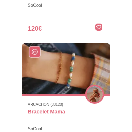
SoCool
120€
ARCACHON (33120)
Bracelet Mama
SoCool