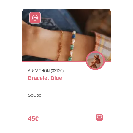
ARCACHON (33120)
Bracelet Blue
SoCool
45€