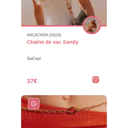
ARCACHON (33120)
Chaîne de sac Sandy
SoCool
37€