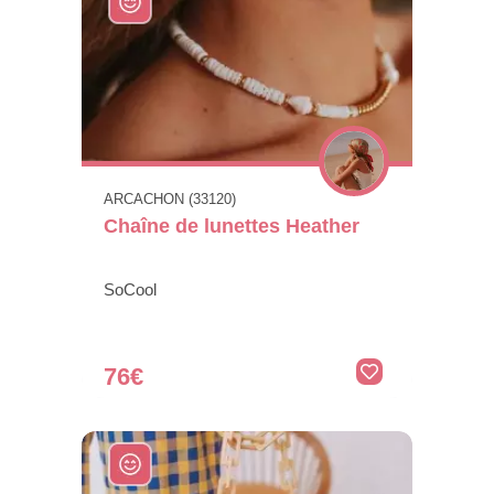
ARCACHON (33120)
Chaîne de lunettes Heather
SoCool
76€