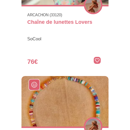
ARCACHON (33120)
Chaîne de lunettes Lovers
SoCool
76€