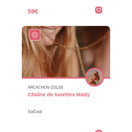
59€
ARCACHON (33120)
Chaîne de lunettes Mady
SoCool