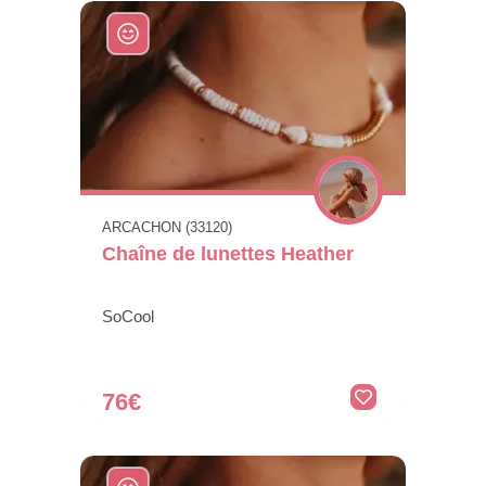
ARCACHON (33120)
Chaîne de lunettes Heather
SoCool
76€