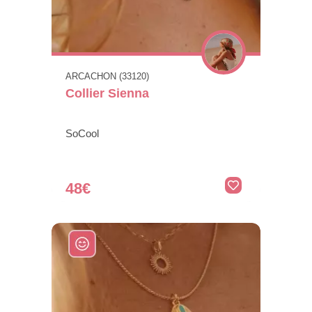
ARCACHON (33120)
Collier Sienna
SoCool
48€