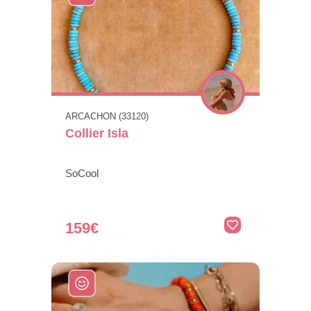
ARCACHON (33120)
Collier Isla
SoCool
159€