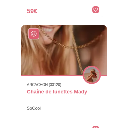
59€
ARCACHON (33120)
Chaîne de lunettes Mady
SoCool