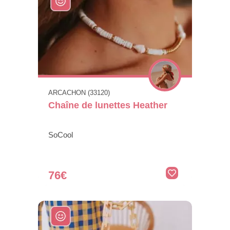
ARCACHON (33120)
Chaîne de lunettes Heather
SoCool
76€