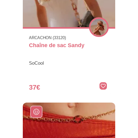
ARCACHON (33120)
Chaîne de sac Sandy
SoCool
37€