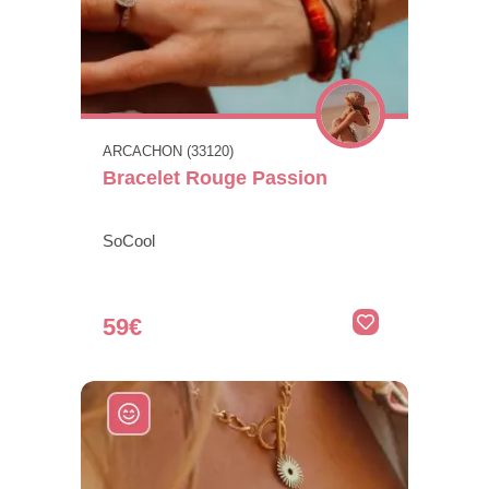
ARCACHON (33120)
Bracelet Rouge Passion
SoCool
59€