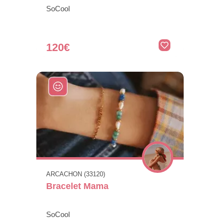
SoCool
120€
ARCACHON (33120)
Bracelet Mama
SoCool