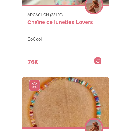
ARCACHON (33120)
Chaîne de lunettes Lovers
SoCool
76€