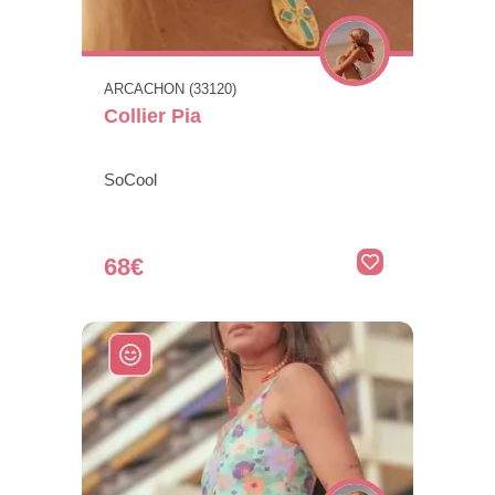
ARCACHON (33120)
Collier Pia
SoCool
68€