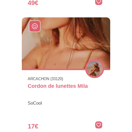
49€
ARCACHON (33120)
Cordon de lunettes Mila
SoCool
17€