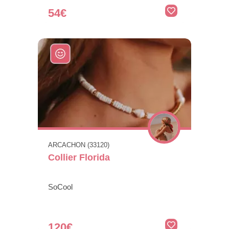
54€
ARCACHON (33120)
Collier Florida
SoCool
120€