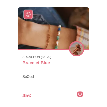
ARCACHON (33120)
Bracelet Blue
SoCool
45€