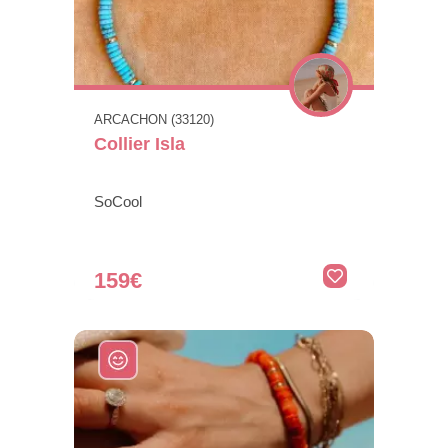
ARCACHON (33120)
Collier Isla
SoCool
159€