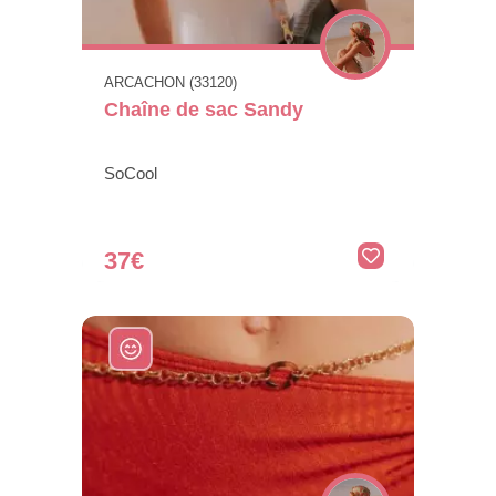
ARCACHON (33120)
Chaîne de sac Sandy
SoCool
37€