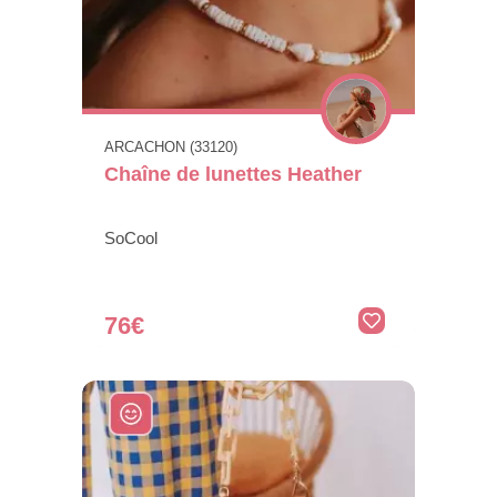
ARCACHON (33120)
Chaîne de lunettes Heather
SoCool
76€