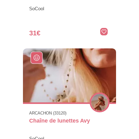
SoCool
31€
ARCACHON (33120)
Chaîne de lunettes Avy
SoCool