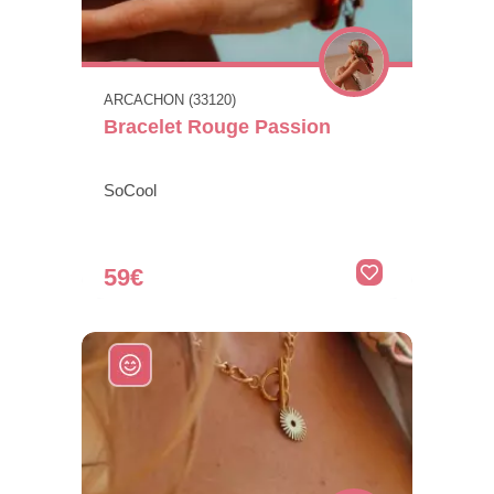
ARCACHON (33120)
Bracelet Rouge Passion
SoCool
59€