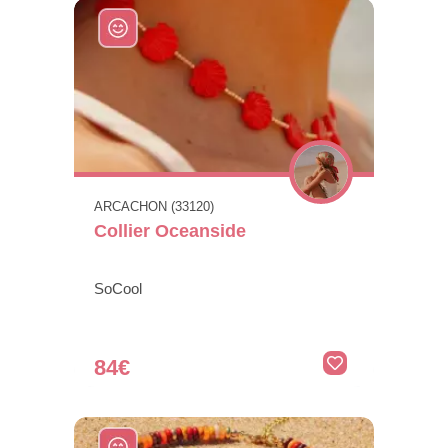
ARCACHON (33120)
Collier Oceanside
SoCool
84€