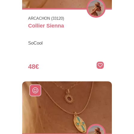
ARCACHON (33120)
Collier Sienna
SoCool
48€