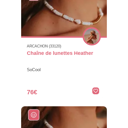
ARCACHON (33120)
Chaîne de lunettes Heather
SoCool
76€