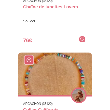
ARCACHON (33120)
Chaîne de lunettes Lovers
SoCool
76€
ARCACHON (33120)
Collier California