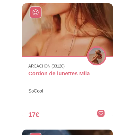
ARCACHON (33120)
Cordon de lunettes Mila
SoCool
17€