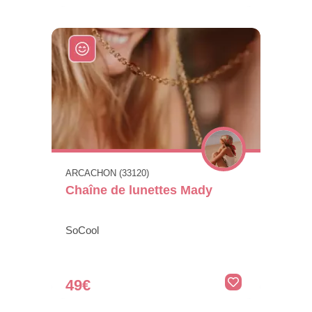
ARCACHON (33120)
Chaîne de lunettes Mady
SoCool
49€