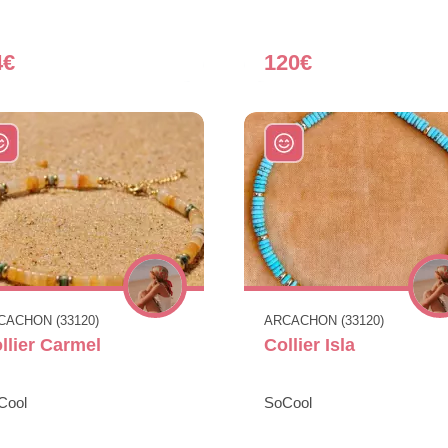
4€
120€
CACHON (33120)
ARCACHON (33120)
llier Carmel
Collier Isla
Cool
SoCool