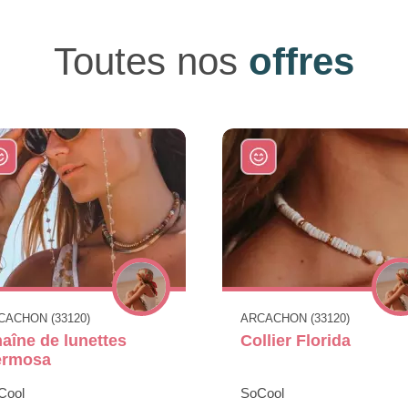
Toutes nos
offres
CACHON (33120)
ARCACHON (33120)
aîne de lunettes
Collier Florida
ermosa
Cool
SoCool