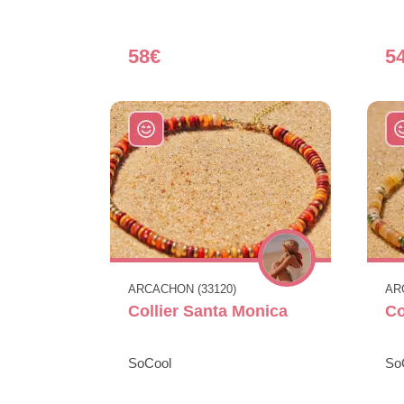
58€
5
ARCACHON (33120)
AR
Collier Santa Monica
Co
SoCool
So