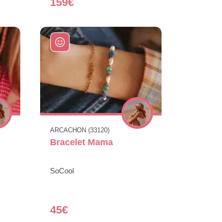
159€
ARCACHON (33120)
Bracelet Mama
SoCool
45€