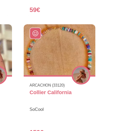
59€
ARCACHON (33120)
Collier California
SoCool