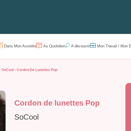
Dans Mon Assiette
Au Quotidien
Mon Travail / Mon E
A découvrir
SoCool -
Cordon De Lunettes Pop
Cordon de lunettes Pop
SoCool