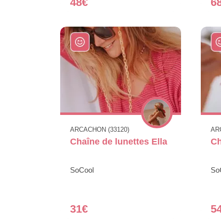
48€
6
ARCACHON (33120)
AR
Chaîne de lunettes Ella
Ch
SoCool
So
31€
5