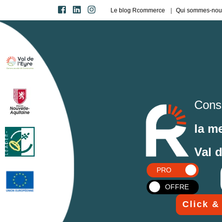
Le blog Rcommerce
Qui sommes-nou
Cons
la m
Val 
PRO
OFFRE
Click &