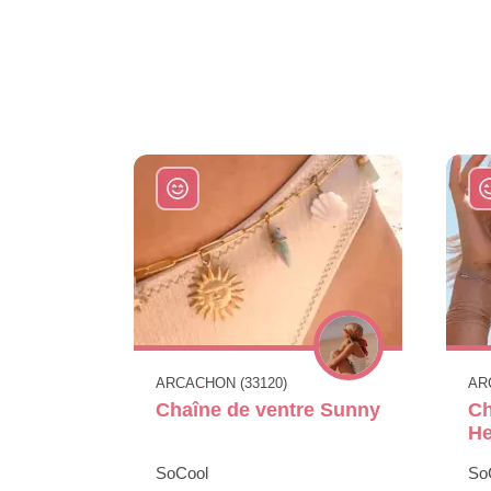
ARCACHON (33120)
AR
Chaîne de ventre Sunny
Ch
H
SoCool
So