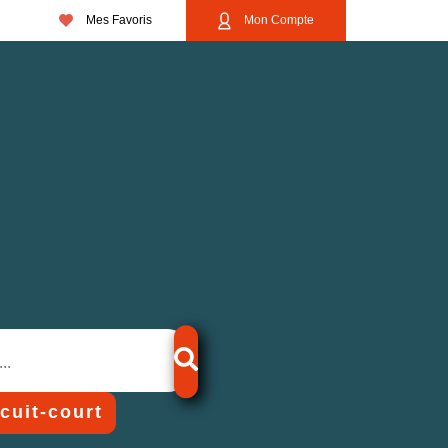
Mes Favoris
Mon Compte
rcuit-court