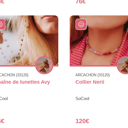
8€
76€
CACHON (33120)
ARCACHON (33120)
aîne de lunettes Avy
Collier Nerii
Cool
SoCool
4€
120€