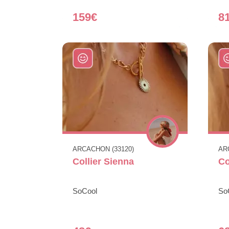
159€
8
ARCACHON (33120)
AR
Collier Sienna
Co
SoCool
So