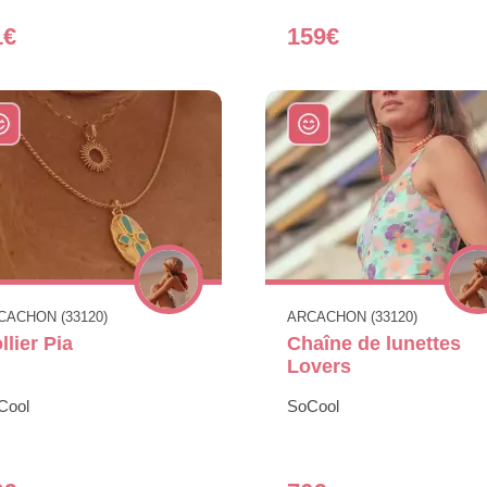
1€
159€
CACHON (33120)
ARCACHON (33120)
llier Pia
Chaîne de lunettes
Lovers
Cool
SoCool