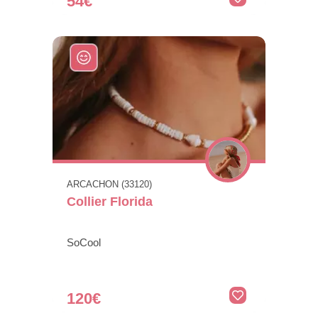
54€
ARCACHON (33120)
Collier Florida
SoCool
120€