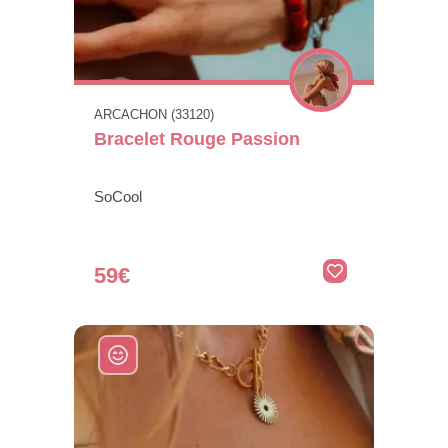
ARCACHON (33120)
Bracelet Rouge Passion
SoCool
59€