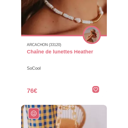
ARCACHON (33120)
Chaîne de lunettes Heather
SoCool
76€