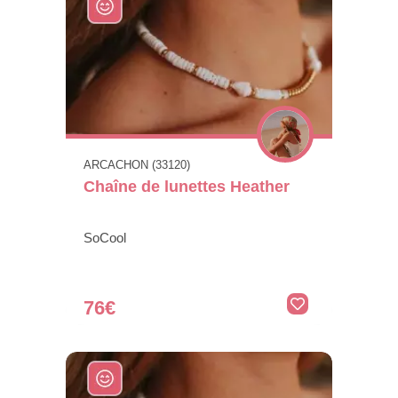
ARCACHON (33120)
Chaîne de lunettes Heather
SoCool
76€