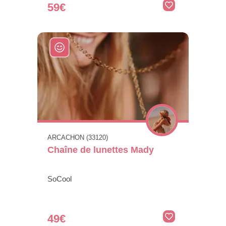
59€
ARCACHON (33120)
Chaîne de lunettes Mady
SoCool
49€