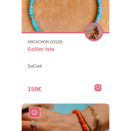
ARCACHON (33120)
Collier Isla
SoCool
159€