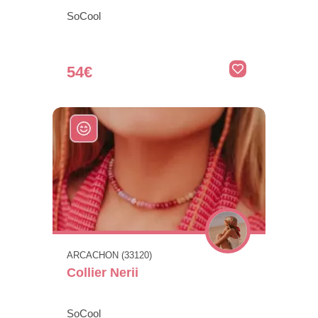
SoCool
54€
ARCACHON (33120)
Collier Nerii
SoCool