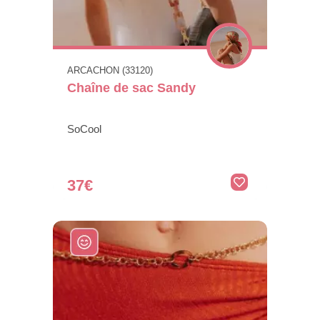
ARCACHON (33120)
Chaîne de sac Sandy
SoCool
37€