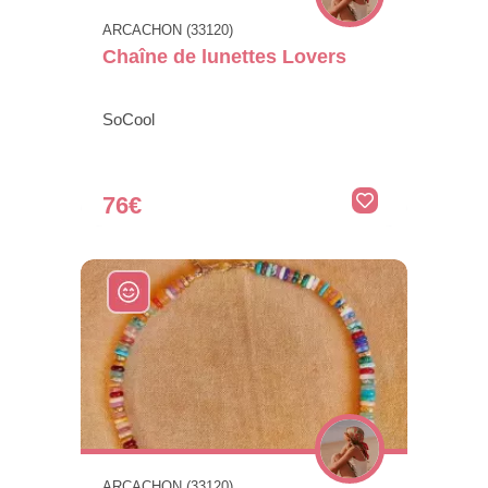
ARCACHON (33120)
Chaîne de lunettes Lovers
SoCool
76€
ARCACHON (33120)