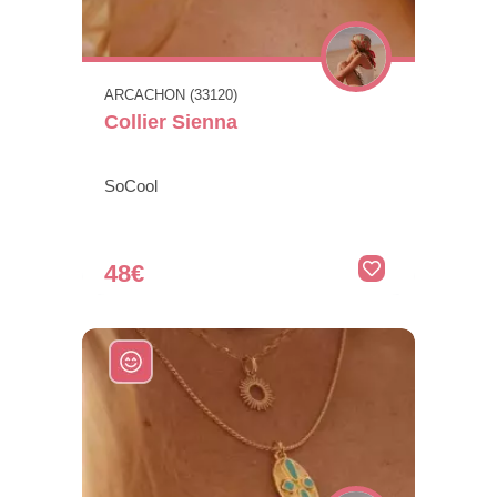
ARCACHON (33120)
Collier Sienna
SoCool
48€