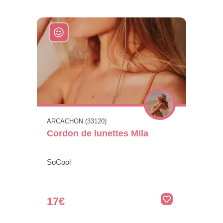
ARCACHON (33120)
Cordon de lunettes Mila
SoCool
17€