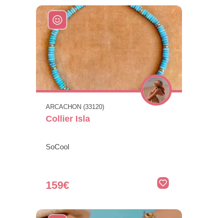
ARCACHON (33120)
Collier Isla
SoCool
159€