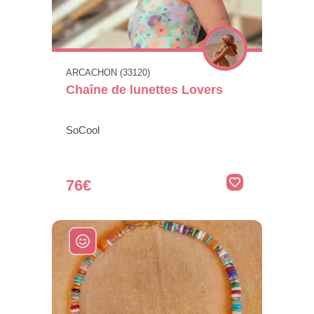
ARCACHON (33120)
Chaîne de lunettes Lovers
SoCool
76€