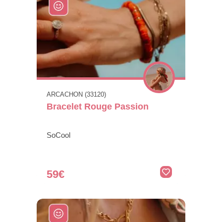
ARCACHON (33120)
Bracelet Rouge Passion
SoCool
59€