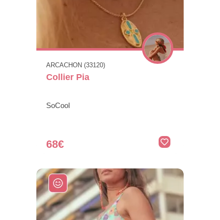
ARCACHON (33120)
Collier Pia
SoCool
68€