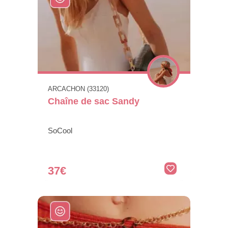
ARCACHON (33120)
Chaîne de sac Sandy
SoCool
37€