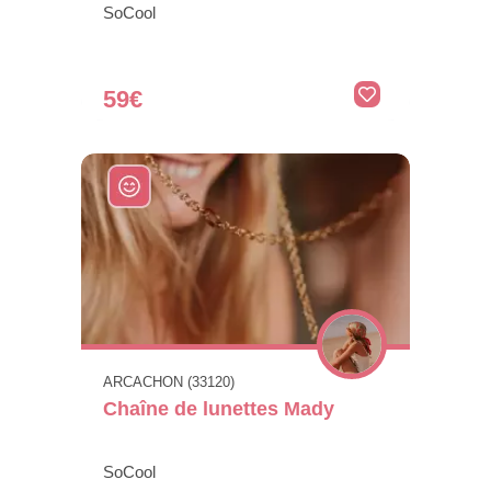
SoCool
59€
ARCACHON (33120)
Chaîne de lunettes Mady
SoCool