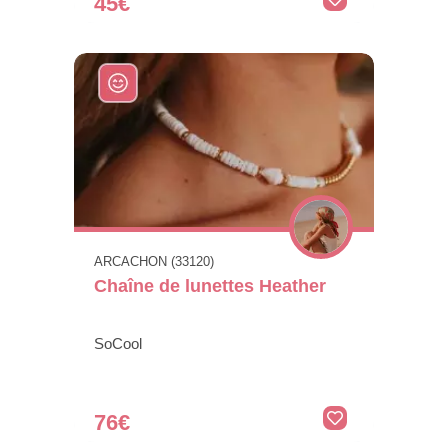
45€
ARCACHON (33120)
Chaîne de lunettes Heather
SoCool
76€