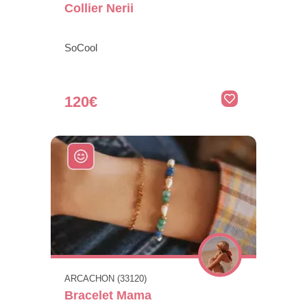
Collier Nerii
SoCool
120€
ARCACHON (33120)
Bracelet Mama