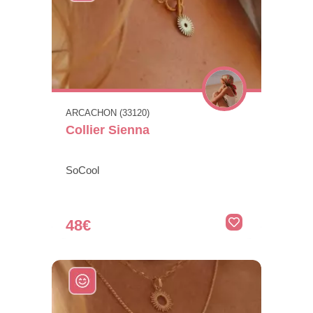
ARCACHON (33120)
Collier Sienna
SoCool
48€