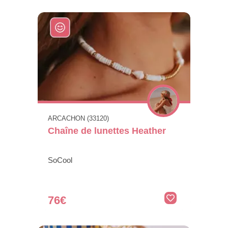
ARCACHON (33120)
Chaîne de lunettes Heather
SoCool
76€