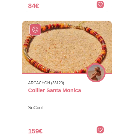
84€
ARCACHON (33120)
Collier Santa Monica
SoCool
159€