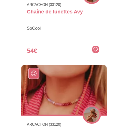
ARCACHON (33120)
Chaîne de lunettes Avy
SoCool
54€
ARCACHON (33120)