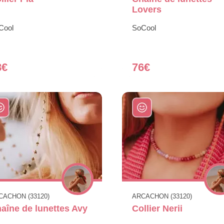
Lovers
Cool
SoCool
8€
76€
CACHON (33120)
ARCACHON (33120)
aîne de lunettes Avy
Collier Nerii