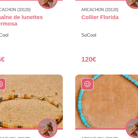
CACHON (33120)
ARCACHON (33120)
aîne de lunettes
Collier Florida
ermosa
Cool
SoCool
4€
120€