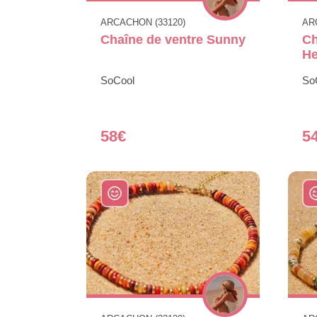
ARCACHON (33120)
AR
Chaîne de ventre Sunny
Ch
H
SoCool
So
58€
5