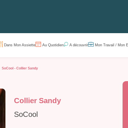
Dans Mon Assiette
Au Quotidien
Mon Travail / Mon E
A découvrir
SoCool -
Collier Sandy
Collier Sandy
SoCool