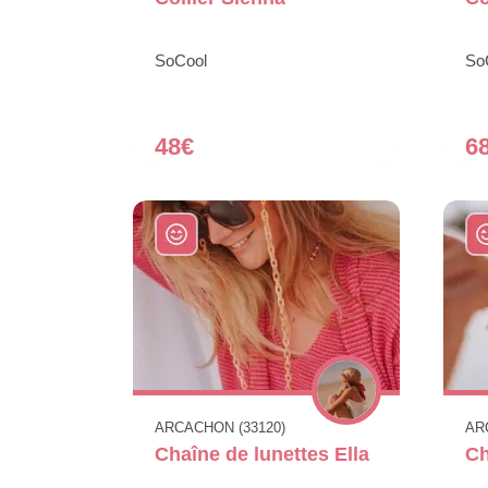
SoCool
So
48€
6
ARCACHON (33120)
AR
Chaîne de lunettes Ella
Ch