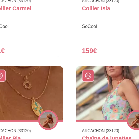
CACHON (33120)
ARCACHON (33120)
llier Carmel
Collier Isla
Cool
SoCool
1€
159€
CACHON (33120)
ARCACHON (33120)
llier Pia
Chaîne de lunettes