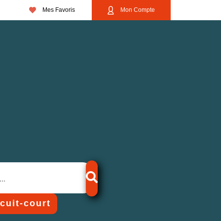
Mes Favoris
Mon Compte
rcuit-court