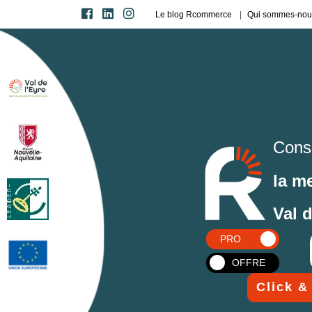
Le blog Rcommerce
Qui sommes-nou
Cons
la m
Val 
PRO
OFFRE
Click &