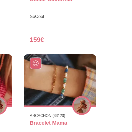
SoCool
159€
ARCACHON (33120)
Bracelet Mama