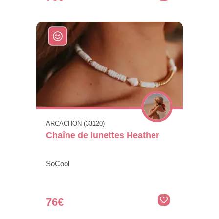
ARCACHON (33120)
Chaîne de lunettes Heather
SoCool
76€