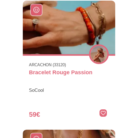
ARCACHON (33120)
Bracelet Rouge Passion
SoCool
59€