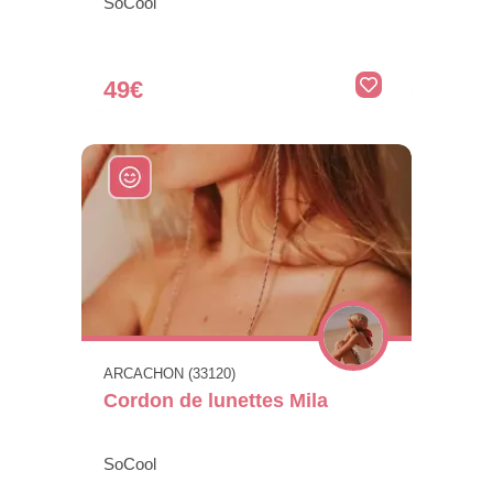
SoCool
49€
ARCACHON (33120)
Cordon de lunettes Mila
SoCool