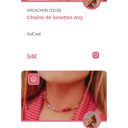
ARCACHON (33120)
Chaîne de lunettes Avy
SoCool
54€