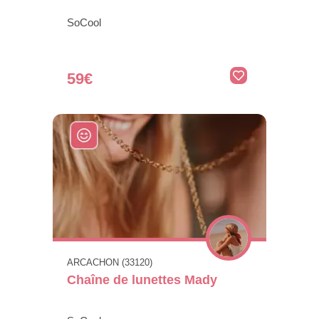
SoCool
59€
ARCACHON (33120)
Chaîne de lunettes Mady