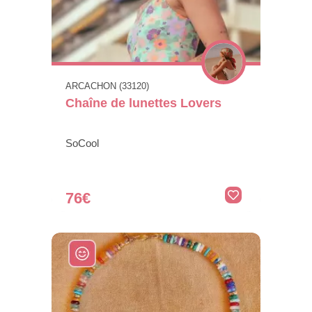
ARCACHON (33120)
Chaîne de lunettes Lovers
SoCool
76€