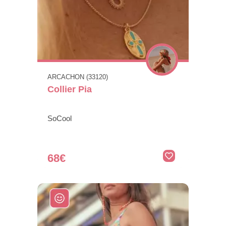
ARCACHON (33120)
Collier Pia
SoCool
68€