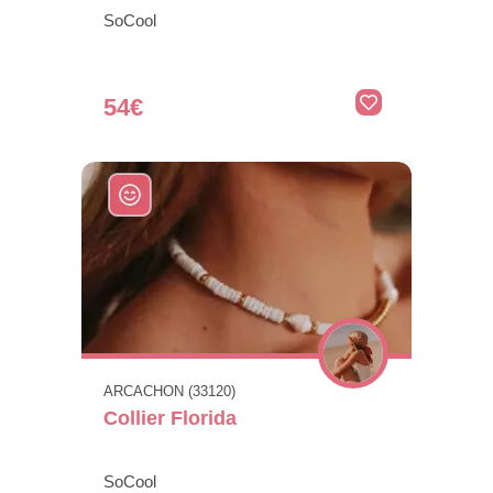
SoCool
54€
ARCACHON (33120)
Collier Florida
SoCool