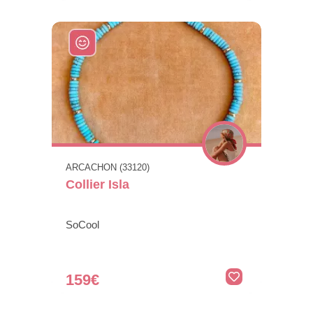
ARCACHON (33120)
Collier Isla
SoCool
159€