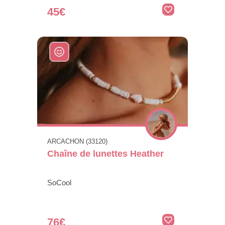
45€
ARCACHON (33120)
Chaîne de lunettes Heather
SoCool
76€