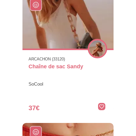
ARCACHON (33120)
Chaîne de sac Sandy
SoCool
37€