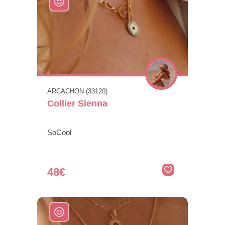
ARCACHON (33120)
Collier Sienna
SoCool
48€