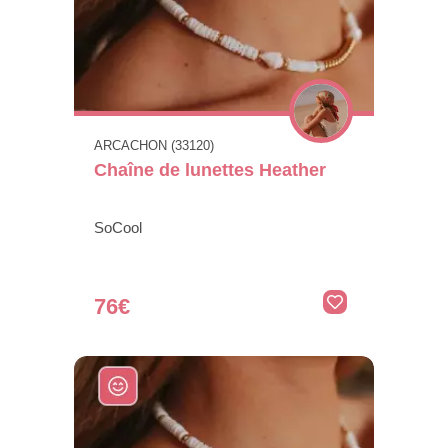
ARCACHON (33120)
Chaîne de lunettes Heather
SoCool
76€