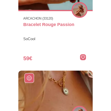
ARCACHON (33120)
Bracelet Rouge Passion
SoCool
59€