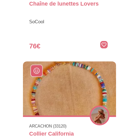
Chaîne de lunettes Lovers
SoCool
76€
ARCACHON (33120)
Collier California