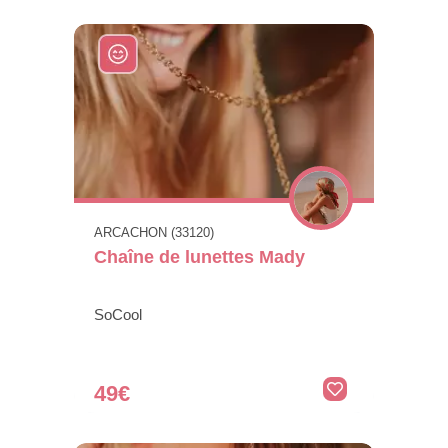
ARCACHON (33120)
Chaîne de lunettes Mady
SoCool
49€