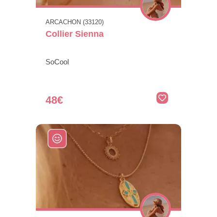
ARCACHON (33120)
Collier Sienna
SoCool
48€