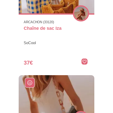
ARCACHON (33120)
Chaîne de sac Iza
SoCool
37€