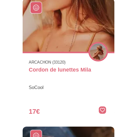
ARCACHON (33120)
Cordon de lunettes Mila
SoCool
17€