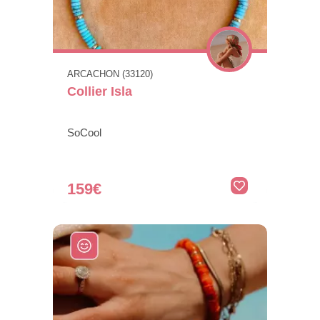
ARCACHON (33120)
Collier Isla
SoCool
159€