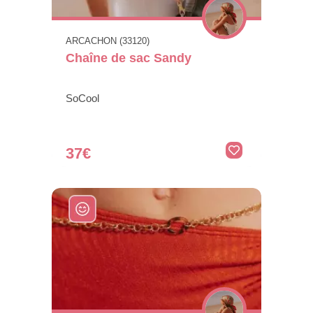
ARCACHON (33120)
Chaîne de sac Sandy
SoCool
37€