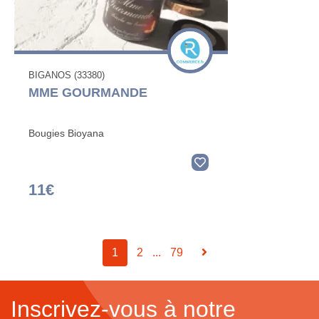
BIGANOS (33380)
MME GOURMANDE
Bougies Bioyana
11€
1
2
...
79
Inscrivez-vous à notre