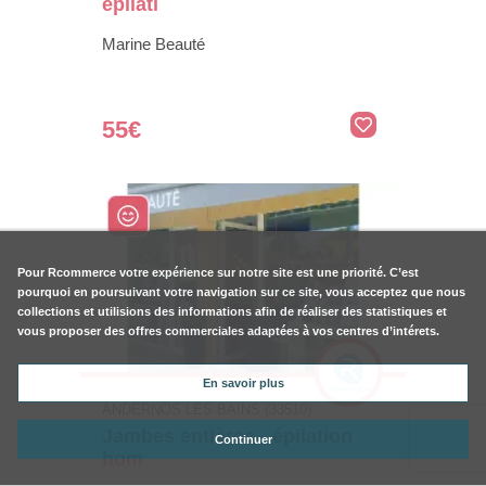
épilati
Marine Beauté
55€
Pour
Rcommerce
votre expérience sur notre site est une priorité. C’est
pourquoi en poursuivant votre navigation sur ce site, vous acceptez que nous
collections et utilisions des informations afin de réaliser des statistiques et
vous proposer des offres commerciales adaptées à vos centres d’intérets.
En savoir plus
ANDERNOS LES BAINS (33510)
Jambes entières - épilation
Continuer
hom