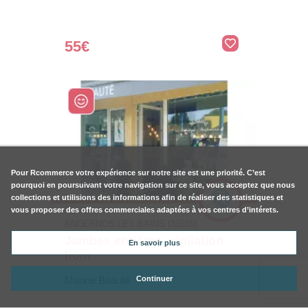
55€
Pour
Rcommerce
votre expérience sur notre site est une priorité. C’est
pourquoi en poursuivant votre navigation sur ce site, vous acceptez que nous
collections et utilisions des informations afin de réaliser des statistiques et
vous proposer des offres commerciales adaptées à vos centres d’intérets.
ANDERNOS LES BAINS (33510)
Jambes entières - épilation
En savoir plus
hom
Marine Beauté
Continuer