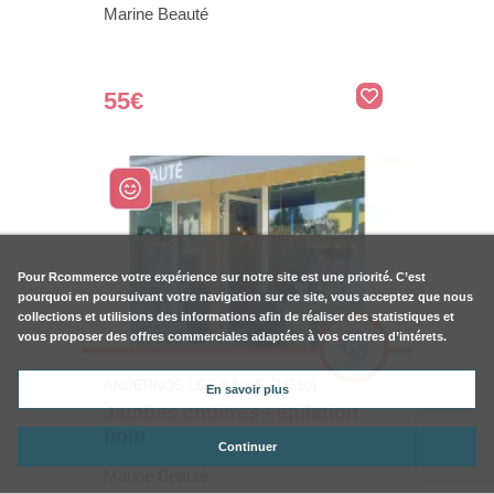
Marine Beauté
55€
Pour
Rcommerce
votre expérience sur notre site est une priorité. C’est
pourquoi en poursuivant votre navigation sur ce site, vous acceptez que nous
collections et utilisions des informations afin de réaliser des statistiques et
vous proposer des offres commerciales adaptées à vos centres d’intérets.
ANDERNOS LES BAINS (33510)
En savoir plus
Jambes entières - épilation
hom
Continuer
Marine Beauté