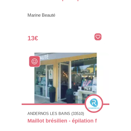
Marine Beauté
13€
ANDERNOS LES BAINS (33510)
Maillot brésilien - épilation f