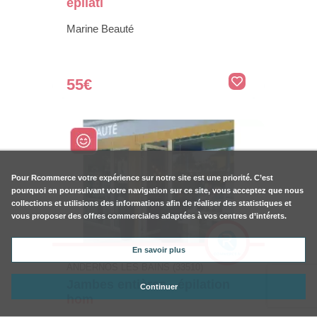
épilati
Marine Beauté
55€
Pour
Rcommerce
votre expérience sur notre site est une priorité. C’est
pourquoi en poursuivant votre navigation sur ce site, vous acceptez que nous
collections et utilisions des informations afin de réaliser des statistiques et
vous proposer des offres commerciales adaptées à vos centres d’intérets.
En savoir plus
ANDERNOS LES BAINS (33510)
Jambes entières - épilation
Continuer
hom